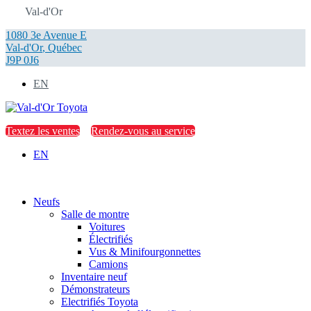
Val-d'Or
1080 3e Avenue E
Val-d'Or
,
Québec
J9P 0J6
EN
Textez les ventes
Rendez-vous au service
EN
Neufs
Salle de montre
Voitures
Électrifiés
Vus & Minifourgonnettes
Camions
Inventaire neuf
Démonstrateurs
Electrifiés Toyota