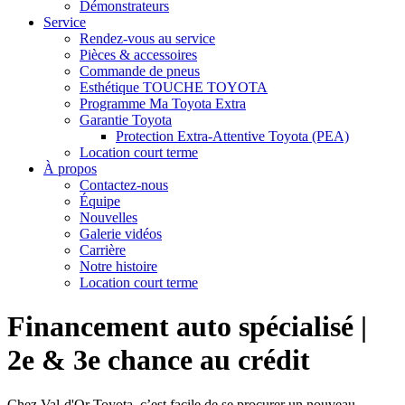
Démonstrateurs
Service
Rendez-vous au service
Pièces & accessoires
Commande de pneus
Esthétique TOUCHE TOYOTA
Programme Ma Toyota Extra
Garantie Toyota
Protection Extra-Attentive Toyota (PEA)
Location court terme
À propos
Contactez-nous
Équipe
Nouvelles
Galerie vidéos
Carrière
Notre histoire
Location court terme
Financement auto spécialisé |
2e & 3e chance au crédit
Chez Val-d'Or Toyota, c’est facile de se procurer un nouveau