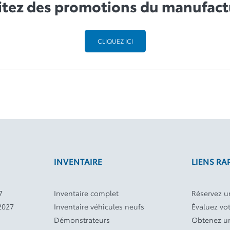
itez des promotions du manufact
CLIQUEZ ICI
INVENTAIRE
LIENS RA
7
Inventaire complet
Réservez un
2027
Inventaire véhicules neufs
Évaluez vo
Démonstrateurs
Obtenez un