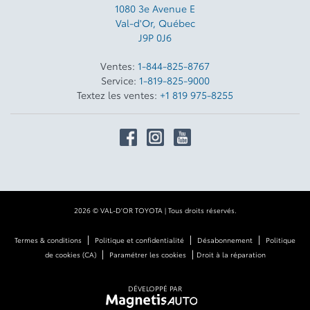
livres : 6400
1080 3e Avenue E
Val-d'Or
,
Québec
Charge utile kg : 770
J9P 0J6
Charge utile en livres : 1698
Ventes:
1-844-825-8767
Service:
1-819-825-9000
Capacité de carburant Litres
Textez les ventes:
+1 819 975-8255
: 69
Capacité de carburant en
gallons : 18
Quantité de remplissage de
carburant en usine : 20
Cote de consommation de
2026 © VAL-D'OR TOYOTA
| Tous droits réservés.
carburant Ville L100 Km :
12.4
|
|
|
Termes & conditions
Politique et confidentialité
Désabonnement
Politique
|
|
de cookies (CA)
Paramétrer les cookies
Droit à la réparation
Cote de consommation de
carburant Autoroute L100
Km : 10.2
DÉVELOPPÉ PAR