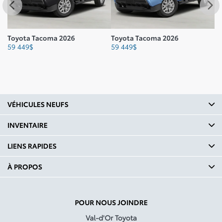
Bande de roulement arrière
mm : 1678
Toyota Tacoma 2026
Toyota Tacoma 2026
To
Bande de roulement arrière
59 449
$
59 449
$
62
po : 66.1
Nombre de sièges : 5
Degrés d'angle d'approche :
19
VÉHICULES NEUFS
Degrés d'angle de départ :
INVENTAIRE
20
LIENS RAPIDES
Poids à vide kg : 2086.53
À PROPOS
Poids à vide en livres : 4600
Capacité de remorquage kg
: 2903
POUR NOUS JOINDRE
Capacité de remorquage en
Val-d'Or Toyota