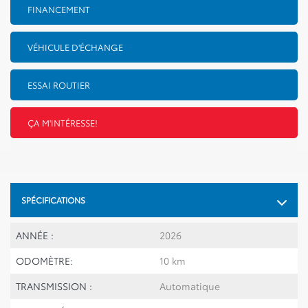
FINANCEMENT
VÉHICULE D'ÉCHANGE
ESSAI ROUTIER
ÇA M'INTÉRESSE!
SPÉCIFICATIONS
ANNÉE :
2026
ODOMÈTRE:
10 km
TRANSMISSION :
Automatique