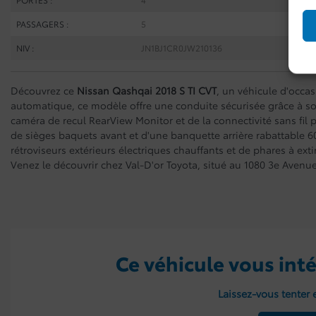
PASSAGERS :
5
NIV :
JN1BJ1CR0JW210136
Découvrez ce
Nissan Qashqai 2018 S TI CVT
, un véhicule d'occas
automatique, ce modèle offre une conduite sécurisée grâce à so
caméra de recul RearView Monitor et de la connectivité sans fil p
de sièges baquets avant et d'une banquette arrière rabattable 60
rétroviseurs extérieurs électriques chauffants et de phares à ext
Venez le découvrir chez Val-D'or Toyota, situé au 1080 3e Avenu
Ce véhicule vous inté
Laissez-vous tenter e