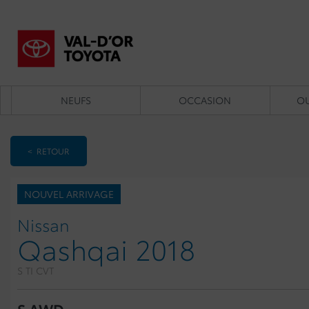
NEUFS
OCCASION
OU
< RETOUR
NOUVEL ARRIVAGE
Nissan
Qashqai 2018
S TI CVT
S AWD