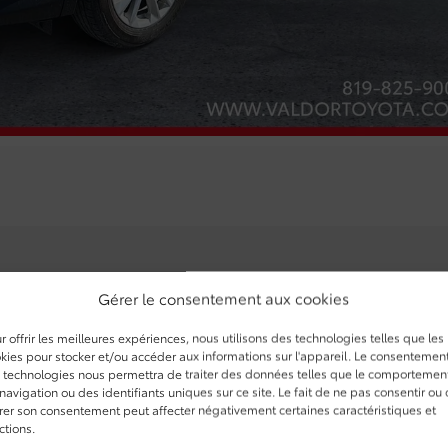
Gérer le consentement aux cookies
ODOMÈTRE:
109 735 km
r offrir les meilleures expériences, nous utilisons des technologies telles que les
MOTRICITÉ :
Traction intégrale
kies pour stocker et/ou accéder aux informations sur l'appareil. Le consentemen
 technologies nous permettra de traiter des données telles que le comportemen
MOTEUR (L) :
2.0
navigation ou des identifiants uniques sur ce site. Le fait de ne pas consentir ou
irer son consentement peut affecter négativement certaines caractéristiques et
COULEUR EXTÉRIEUR :
Gris (KAD)
ctions.
COULEUR INTÉRIEUR:
Noir