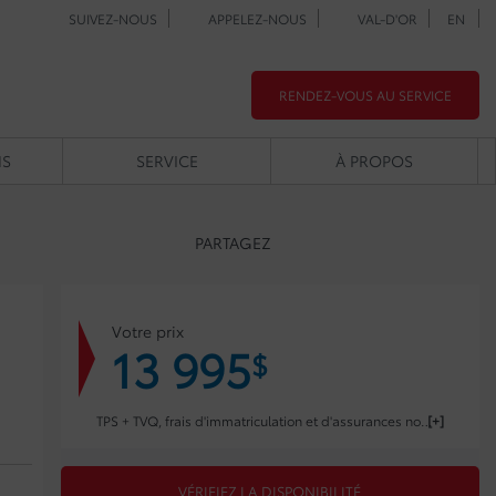
SUIVEZ-NOUS
APPELEZ-NOUS
VAL-D'OR
EN
RENDEZ-VOUS AU SERVICE
NS
SERVICE
À PROPOS
PARTAGEZ
Votre prix
13 995
$
TPS + TVQ, frais d'immatriculation et d'assurances non inclus.
VÉRIFIEZ LA DISPONIBILITÉ