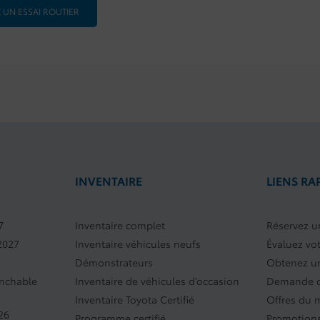
 UN ESSAI ROUTIER
INVENTAIRE
LIENS RA
7
Inventaire complet
Réservez un
2027
Inventaire véhicules neufs
Évaluez vo
Démonstrateurs
Obtenez un
anchable
Inventaire de véhicules d’occasion
Demande d
Inventaire Toyota Certifié
Offres du 
26
Programme certifié
Promotions