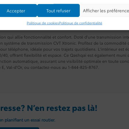
Accepter
Tout refuser
Afficher les préférenc
NUMÉRO DE STOCK :
6460B
Politique de cookies
Politique de confidentialité
ion qui allie fonctionnalité et confort. Doté d'une transmission int
n système de transmission CVT Xtronic. Profitez de la commodité 
our téléphone, idéale pour vos trajets quotidiens. L'intérieur est 
/40, offrant flexibilité et espace. Ce Qashqai est également muni 
inction automatique, assurant une visibilité optimale en toute cond
e E, Val-d'Or, ou contactez-nous au 1-844-825-8767.
resse? N’en restez pas là!
n planifiant un essai routier.