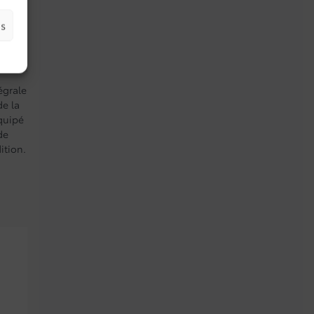
es
égrale
de la
équipé
de
ition.