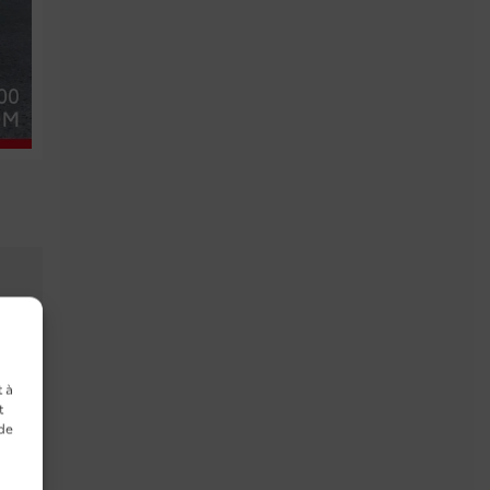
t à
t
 de