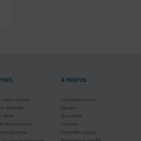
PIDES
À PROPOS
 essai routier
Contactez-nous
tre échange
Équipe
 devis
Nouvelles
e financement
Carrière
manufacturier
Electrifiés Toyota
 du concessionnaire
Programme certifié