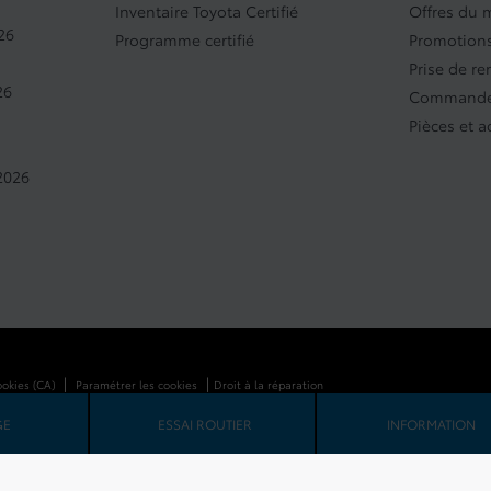
Inventaire Toyota Certifié
Offres du 
26
Programme certifié
Promotions
Prise de r
26
Commande
Pièces et a
2026
|
|
ookies (CA)
Paramétrer les cookies
Droit à la réparation
GE
ESSAI ROUTIER
INFORMATION