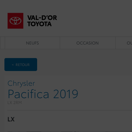
NEUFS
OCCASION
OU
< RETOUR
Chrysler
Pacifica 2019
LX 2RM
LX