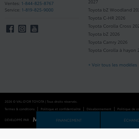
2027
Ventes:
1-844-825-8767
Service:
1-819-825-9000
Toyota bZ Woodland 20
Toyota C-HR 2026
Toyota Corolla Cross 20
Toyota bZ 2026
Toyota Camry 2026
Toyota Corolla à hayon 
+ Voir tous les modèles
2026 © VAL-D'OR TOYOTA
| Tous droits réservés.
|
|
|
Termes & conditions
Politique et confidentialité
Désabonnement
Politique de c
FINANCEMENT
ÉCHAN
DÉVELOPPÉ PAR