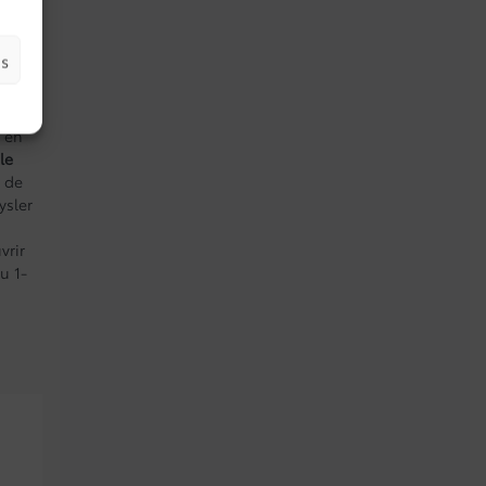
es
 et
uide
s en
le
 de
ysler
vrir
u 1-