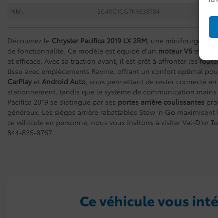
NIV :
2C4RC1CG7KR638784
Découvrez le
Chrysler Pacifica 2019 LX 2RM
, une minifourgonnet
de fonctionnalité. Ce modèle est équipé d'un
moteur V6
et d'un
et efficace. Avec sa traction avant, il est prêt à affronter les ro
tissu avec empiècements Ravine, offrant un confort optimal pou
CarPlay
et
Android Auto
, vous permettant de rester connecté en 
stationnement, tandis que le système de communication mains li
Pacifica 2019 se distingue par ses
portes arrière coulissantes
pra
généreux. Les sièges arrière rabattables Stow 'n Go maximisent l
ce véhicule en personne, nous vous invitons à visiter Val-D'or T
844-825-8767.
Ce véhicule vous inté