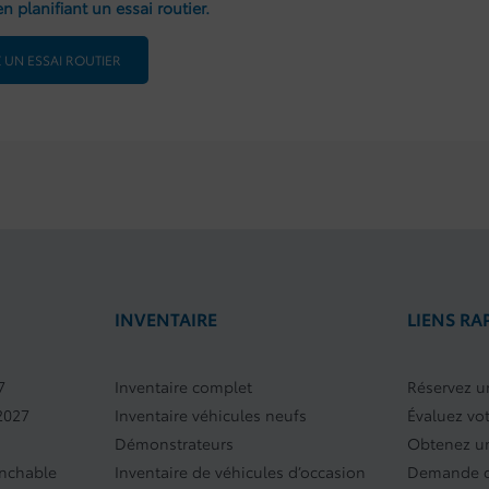
n planifiant un essai routier.
 UN ESSAI ROUTIER
INVENTAIRE
LIENS RA
7
Inventaire complet
Réservez un
2027
Inventaire véhicules neufs
Évaluez vo
Démonstrateurs
Obtenez un
anchable
Inventaire de véhicules d’occasion
Demande d