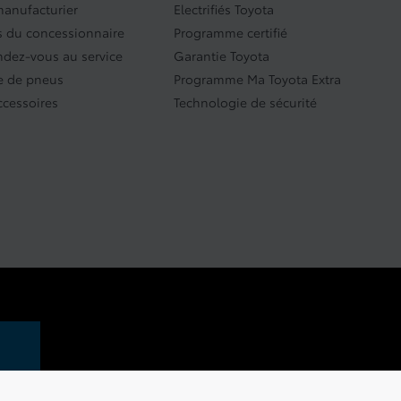
manufacturier
Electrifiés Toyota
 du concessionnaire
Programme certifié
endez-vous au service
Garantie Toyota
 de pneus
Programme Ma Toyota Extra
ccessoires
Technologie de sécurité