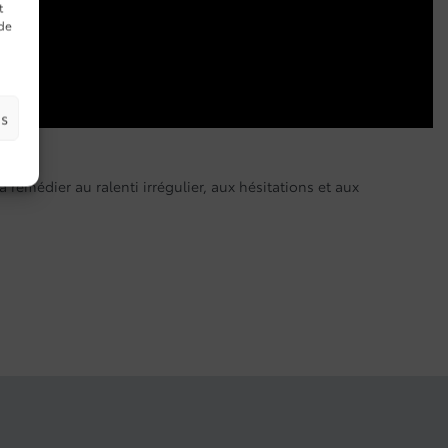
t
 de
es
remédier au ralenti irrégulier, aux hésitations et aux