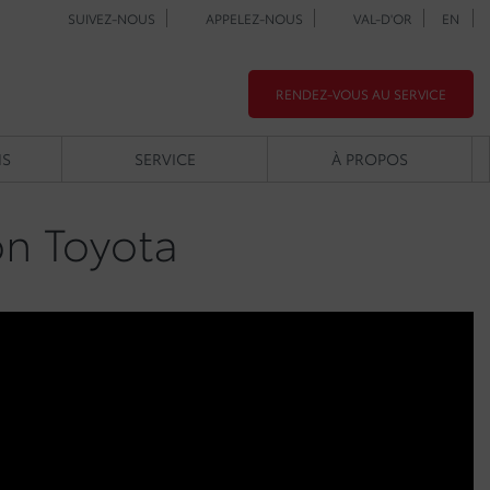
SUIVEZ-NOUS
APPELEZ-NOUS
VAL-D'OR
EN
RENDEZ-VOUS AU SERVICE
NS
SERVICE
À PROPOS
on Toyota