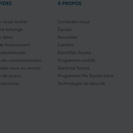
PIDES
À PROPOS
 essai routier
Contactez-nous
tre échange
Équipe
 devis
Nouvelles
e financement
Carrière
manufacturier
Electrifiés Toyota
 du concessionnaire
Programme certifié
endez-vous au service
Garantie Toyota
 de pneus
Programme Ma Toyota Extra
ccessoires
Technologie de sécurité