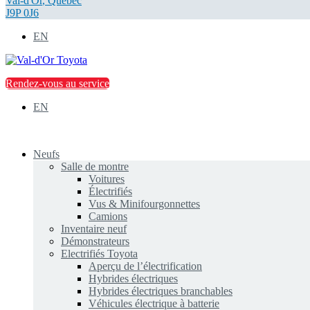
Val-d'Or
,
Québec
J9P 0J6
EN
Rendez-vous au service
EN
Neufs
Salle de montre
Voitures
Électrifiés
Vus & Minifourgonnettes
Camions
Inventaire neuf
Démonstrateurs
Electrifiés Toyota
Aperçu de l’électrification
Hybrides électriques
Hybrides électriques branchables
Véhicules électrique à batterie