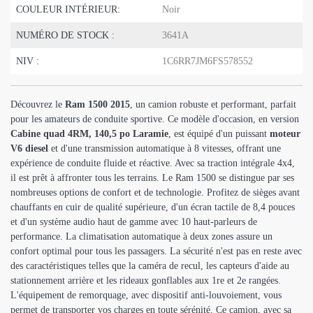
COULEUR INTÉRIEUR:
Noir
NUMÉRO DE STOCK :
3641A
NIV :
1C6RR7JM6FS578552
Découvrez le
Ram 1500 2015
, un camion robuste et performant, parfait
pour les amateurs de conduite sportive. Ce modèle d'occasion, en version
Cabine quad 4RM, 140,5 po Laramie
, est équipé d'un puissant
moteur
V6 diesel
et d'une transmission automatique à 8 vitesses, offrant une
expérience de conduite fluide et réactive. Avec sa traction intégrale 4x4,
il est prêt à affronter tous les terrains. Le Ram 1500 se distingue par ses
nombreuses options de confort et de technologie. Profitez de sièges avant
chauffants en cuir de qualité supérieure, d'un écran tactile de 8,4 pouces
et d'un système audio haut de gamme avec 10 haut-parleurs de
performance. La climatisation automatique à deux zones assure un
confort optimal pour tous les passagers. La sécurité n'est pas en reste avec
des caractéristiques telles que la caméra de recul, les capteurs d'aide au
stationnement arrière et les rideaux gonflables aux 1re et 2e rangées.
L'équipement de remorquage, avec dispositif anti-louvoiement, vous
permet de transporter vos charges en toute sérénité. Ce camion, avec sa