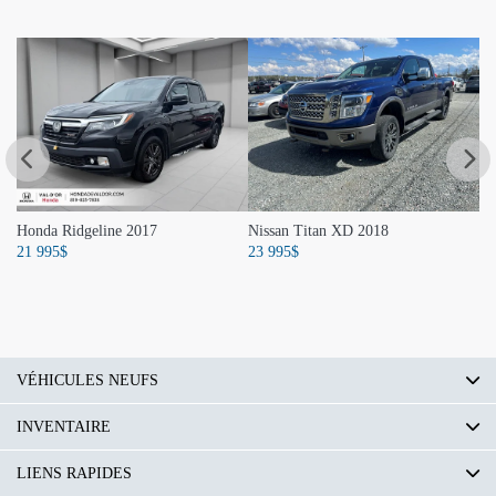
Honda Ridgeline 2017
Nissan Titan XD 2018
GM
21 995
$
23 995
$
24
VÉHICULES NEUFS
INVENTAIRE
LIENS RAPIDES