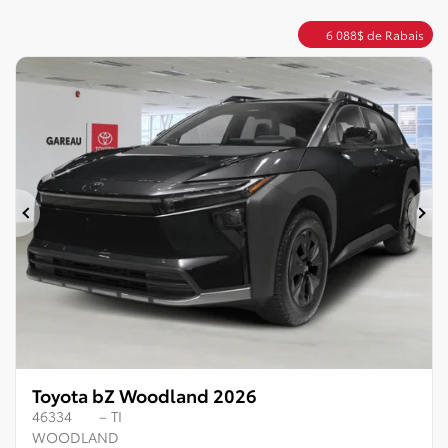
6 088
$
de Rabais
Précédent
Su
Toyota bZ Woodland 2026
46334
– TI
WOODLAND