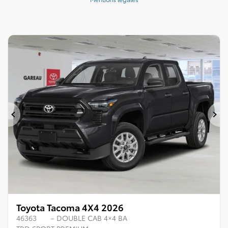
Précédent
Su
Toyota Tacoma 4X4 2026
46363
– DOUBLE CAB 4×4 BA