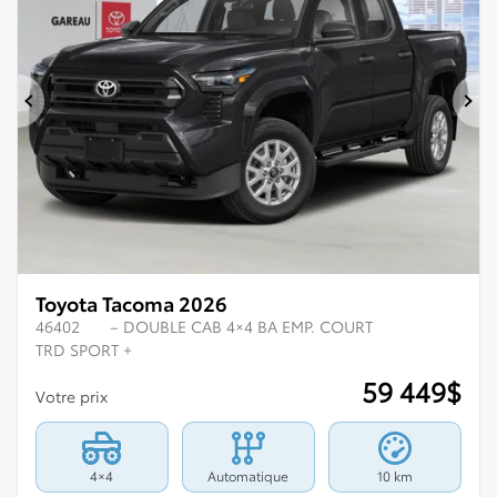
Précédent
Su
Toyota Tacoma 2026
46402
– DOUBLE CAB 4×4 BA EMP. COURT
TRD SPORT +
59 449
$
Votre prix
4×4
Automatique
10 km