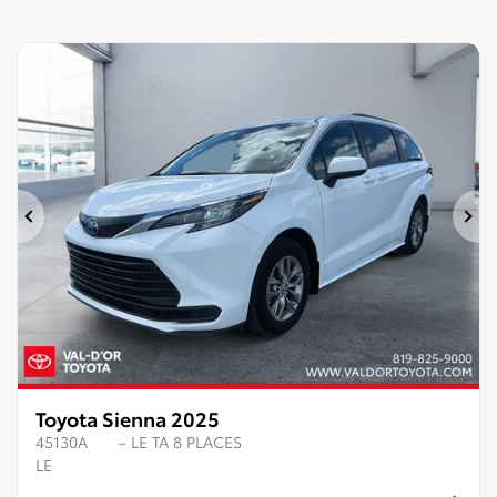
Précédent
Su
Toyota Sienna 2025
45130A
– LE TA 8 PLACES
LE