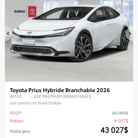
Précédent
Su
Toyota Prius Hybride Branchable 2026
46155
– XSE PREMIUM BRANCHABLE
xse premium branchable
PDSF*
49 985
$
Rabais
6 957
$
43 027
$
Votre prix