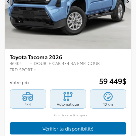
Précédent
Su
Toyota Tacoma 2026
46404
– DOUBLE CAB 4×4 BA EMP. COURT
TRD SPORT +
59 449
$
Votre prix
4×4
Automatique
10 km
Plus de caractéristiques
Vérifier la disponibilité