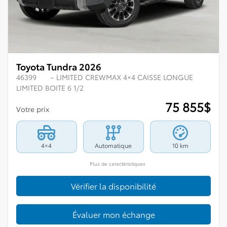
Toyota Tundra 2026
46399
– LIMITED CREWMAX 4×4 CAISSE LONGUE
LIMITED BOITE 6 1/2
75 855
$
Votre prix
4×4
Automatique
10 km
Plus de caractéristiques
Vérifier la disponibilité
Évaluer mon échange