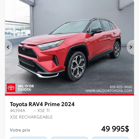
Précédent
Su
Toyota RAV4 Prime 2024
46394A
– XSE TI
XSE RECHARGEABLE
49 995
$
Votre prix