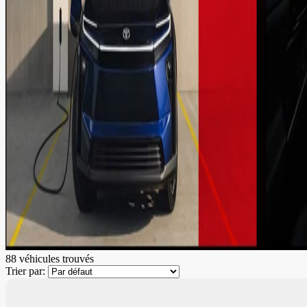
88 véhicules
trouvés
Trier par: