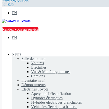
Val-d'Or
,
Québec
J9P 0J6
EN
Rendez-vous au service
EN
Neufs
Salle de montre
Voitures
Électrifiés
Vus & Minifourgonnettes
Camions
Inventaire neuf
Démonstrateurs
Electrifiés Toyota
Aperçu de l’électrification
Hybrides électriques
Hybrides électriques branchables
Véhicules électrique à batterie