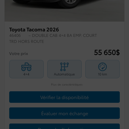
Toyota Tacoma 2026
46406
– DOUBLE CAB 4×4 BA EMP. COURT
TRD HORS ROUTE
55 650
$
Votre prix
4×4
Automatique
10 km
Plus de caractéristiques
Vérifier la disponibilité
Évaluer mon échange