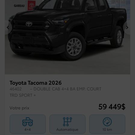
Précédent
Su
Toyota Tacoma 2026
46402
– DOUBLE CAB 4×4 BA EMP. COURT
TRD SPORT +
59 449
$
Votre prix
4×4
Automatique
10 km