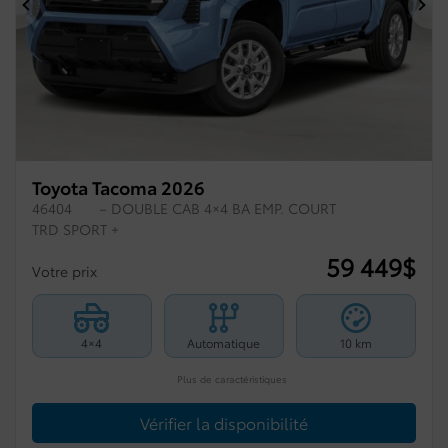
Précédent
Su
Toyota Tacoma 2026
46404
– DOUBLE CAB 4×4 BA EMP. COURT
TRD SPORT +
59 449
$
Votre prix
4×4
Automatique
10 km
Plus de caractéristiques
Vérifier la disponibilité