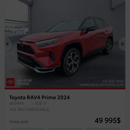
Précédent
Su
Toyota RAV4 Prime 2024
46394A
– XSE TI
XSE RECHARGEABLE
49 995
$
Votre prix