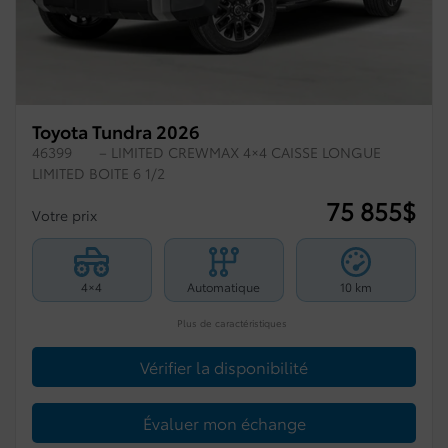
Toyota Tundra 2026
46399
– LIMITED CREWMAX 4×4 CAISSE LONGUE
LIMITED BOITE 6 1/2
75 855
$
Votre prix
4×4
Automatique
10 km
Plus de caractéristiques
Vérifier la disponibilité
Évaluer mon échange