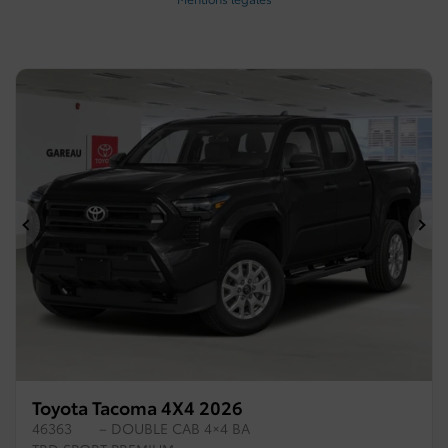
Précédent
Su
Toyota Tacoma 4X4 2026
46363
– DOUBLE CAB 4×4 BA