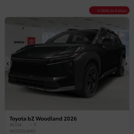
6 088
$
de Rabais
Précédent
Su
Toyota bZ Woodland 2026
46334
– TI
WOODLAND