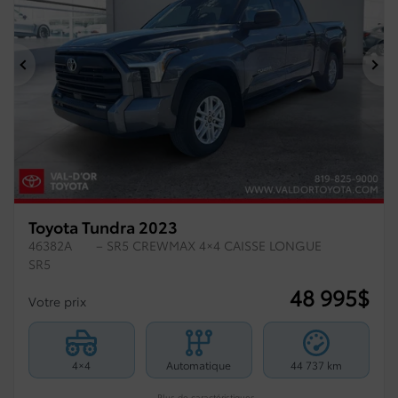
Précédent
Su
Toyota Tundra 2023
46382A
– SR5 CREWMAX 4×4 CAISSE LONGUE
SR5
48 995
$
Votre prix
4×4
Automatique
44 737 km
Plus de caractéristiques