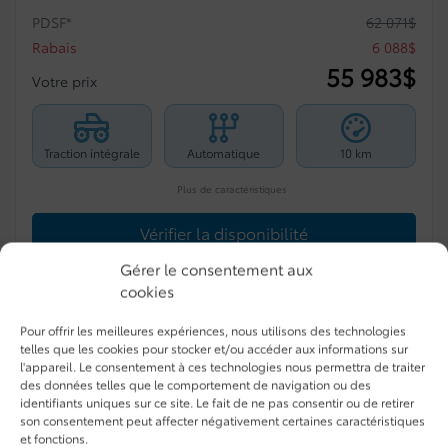
PDSF*
62 071
$
Rabais
6 088
$
55 983
$
Votre prix
Traction intégrale
Automatique
10 km
Plus de caractéristiques
Vérifier la disponibilité
Gérer le consentement aux
Évaluer mon échange
cookies
Pour offrir les meilleures expériences, nous utilisons des technologies
Demande d'informations
telles que les cookies pour stocker et/ou accéder aux informations sur
l'appareil. Le consentement à ces technologies nous permettra de traiter
des données telles que le comportement de navigation ou des
Mentions légales
identifiants uniques sur ce site. Le fait de ne pas consentir ou de retirer
son consentement peut affecter négativement certaines caractéristiques
et fonctions.