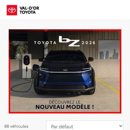
88 véhicules