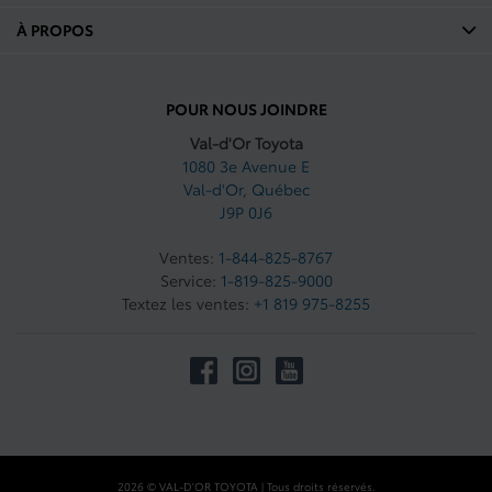
deuxième rangée mm : 1016
À PROPOS
Dégagement pour la tête
deuxième rangée po : 40
POUR NOUS JOINDRE
Espace pour les jambes
avant mm : 1039
Val-d'Or Toyota
1080 3e Avenue E
Espace pour les jambes
Val-d'Or
,
Québec
avant po : 40.9
J9P 0J6
Espace pour les jambes
Ventes:
1-844-825-8767
Deuxième rangée mm : 960
Service:
1-819-825-9000
Textez les ventes:
+1 819 975-8255
Espace pour les jambes
Deuxième rangée po : 37.8
Poids à vide kg : 1580
Poids à vide en livres :
3483.3
Capacité de remorquage kg
2026 © VAL-D'OR TOYOTA
| Tous droits réservés.