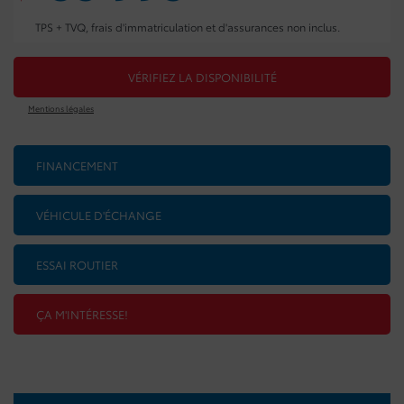
TPS + TVQ, frais d'immatriculation et d'assurances non inclus.
VÉRIFIEZ LA DISPONIBILITÉ
Mentions légales
FINANCEMENT
VÉHICULE D'ÉCHANGE
ESSAI ROUTIER
ÇA M'INTÉRESSE!