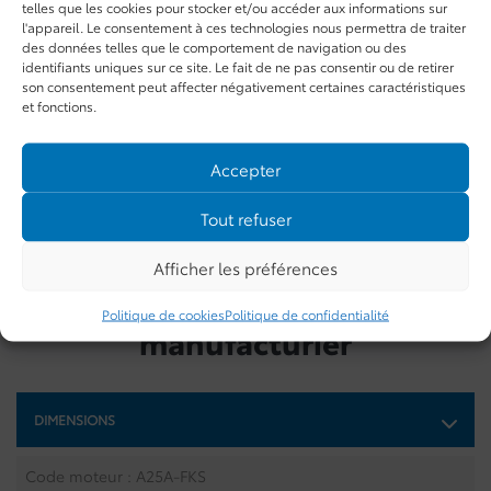
l'alerte de trafic transversal arrière. Le confort n'est pas en
telles que les cookies pour stocker et/ou accéder aux informations sur
l'appareil. Le consentement à ces technologies nous permettra de traiter
reste avec des sièges en tissu, une climatisation manuelle et
des données telles que le comportement de navigation ou des
une connectivité Bluetooth. Ce véhicule arbore une élégante
identifiants uniques sur ce site. Le fait de ne pas consentir ou de retirer
couleur argentée et est équipé de phares à DEL pour une
son consentement peut affecter négativement certaines caractéristiques
visibilité optimale. Pour plus d'informations, contactez-nous
et fonctions.
chez Val-D'or Toyota au 1-844-825-8767.
Accepter
OPTIONS
Tout refuser
GARANTIE
Afficher les préférences
Informations du
Politique de cookies
Politique de confidentialité
manufacturier
DIMENSIONS
Code moteur : A25A-FKS