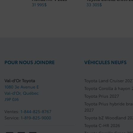
Cote de consommation de carburant combinée M100 Gal : 36
31 995
$
33 305
$
Nombre de cylindres : 4
Type d'unité principale CVT : T0
Poids brut du véhicule en livres : 4610
POUR NOUS JOINDRE
VÉHICULES NEUFS
Val-d'Or Toyota
Toyota Land Cruiser 202
1080 3e Avenue E
Toyota Corolla à hayon 
Val-d'Or
,
Québec
Toyota Prius 2027
J9P 0J6
Toyota Prius hybride br
2027
Ventes:
1-844-825-8767
Service:
1-819-825-9000
Toyota bZ Woodland 20
Toyota C-HR 2026
Toyota Corolla Cross 20