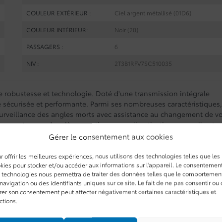
COULEUR EXTÉRIEUR :
Ciel argent métallisé (01D6)
COULEUR INTÉRIEUR:
Noir (20)
PASSAGERS :
6
NIV :
2T3B1RFV7SC510035
ie robustesse et technologie. Doté d'une transmission intégrale
 sécurisée et performante. Parmi ses nombreuses caractéristiques
 surveillance des angles morts avec assistance au changement de vo
pas en reste avec des sièges en tissu, une climatisation manuelle et 
 argentée et est équipé de phares à DEL pour une visibilité optima
Gérer le consentement aux cookies
au 1-844-825-8767.
r offrir les meilleures expériences, nous utilisons des technologies telles que les
kies pour stocker et/ou accéder aux informations sur l'appareil. Le consentemen
 technologies nous permettra de traiter des données telles que le comportemen
navigation ou des identifiants uniques sur ce site. Le fait de ne pas consentir ou
irer son consentement peut affecter négativement certaines caractéristiques et
ctions.