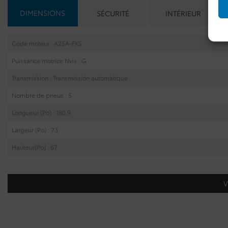
DIMENSIONS
SÉCURITÉ
INTÉRIEUR
Code moteur : A25A-FKS
Puissance motrice Nvis : G
Transmission : Transmission automatique
Nombre de pneus : 5
Longueur (Po) : 180.9
Largeur (Po) : 73
Hauteur(Po) : 67
Capacité de chargement derrière le siège avant Cu : 69.8
Capacité de chargement derrière la deuxième rangée Cu : 37.4
V
Empattement po : 105.9
Bande de roulement avant po : 63.4