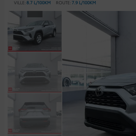
VILLE:
8.7 L/100KM
ROUTE:
7.9 L/100KM