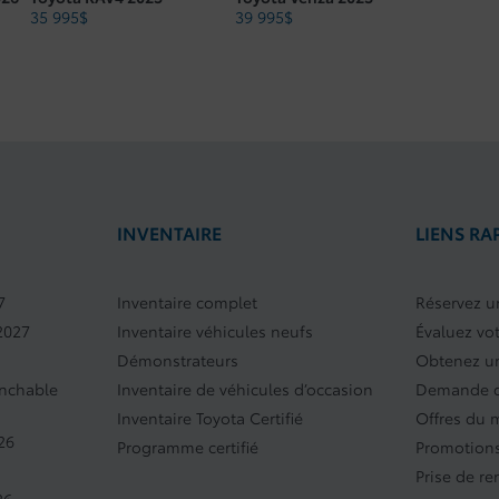
Type de carburant : Regular Gasoline
35 995
$
39 995
$
Type de corps : 4W
Poids brut du véhicule kg : 2091.06
INVENTAIRE
LIENS RA
7
Inventaire complet
Réservez un
2027
Inventaire véhicules neufs
Évaluez vo
Démonstrateurs
Obtenez un
anchable
Inventaire de véhicules d’occasion
Demande d
Inventaire Toyota Certifié
Offres du 
26
Programme certifié
Promotions
Prise de r
26