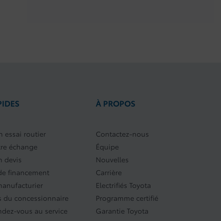
PIDES
À PROPOS
 essai routier
Contactez-nous
tre échange
Équipe
 devis
Nouvelles
e financement
Carrière
manufacturier
Electrifiés Toyota
 du concessionnaire
Programme certifié
endez-vous au service
Garantie Toyota