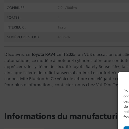
COMBINÉE:
7.9 L/100km
PORTES :
4
INTÉRIEUR :
Tissu
NUMÉRO DE STOCK :
45069A
Découvrez ce
Toyota RAV4 LE TI 2025
, un VUS d'occasion qui all
automatique, ce modèle à moteur 4 cylindres offre une conduite
apprécierez le système de sécurité Toyota Safety Sense 2.5+, la
ainsi que l'alerte de trafic transversal arrière. Le confort n'est 
connectivité Bluetooth. Ce véhicule arbore une élégante couleur
Pour plus d'informations, contactez-nous chez Val-D'or Toyota 
Pou
coo
ces
de 
ret
Informations du manufacturier
fon