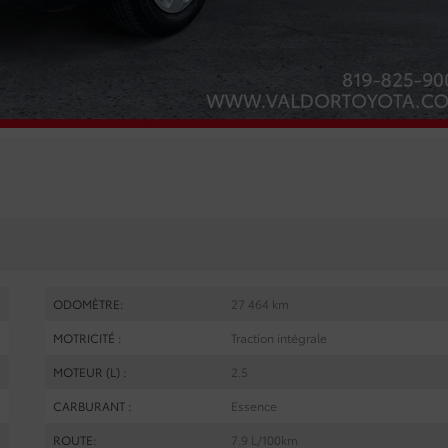
ODOMÈTRE:
27 464 km
MOTRICITÉ :
Traction intégrale
MOTEUR (L) :
2.5
CARBURANT :
Essence
ROUTE:
7.9 L/100km