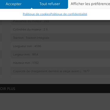
Accepter
Tout refuser
Afficher les préférenc
DIVERTISSEMENT
EXTÉRIEUR
MÉCANIQUE
Politique de cookies
Politique de confidentialité
Puissance du moteur : 203
Cylindrée du moteur : 2.5
Traction : Traction intégrale
Longueur mm : 4596
Largeur mm : 1854
Hauteur mm : 1702
Capacité de chargement derrière le siège avant L : 1977
Capacité de chargement derrière la deuxième rangée L : 1059
Empattement mm : 2690
OIR PLUS
Bande de roulement avant mm : 1611
Bande de roulement arrière mm : 1641