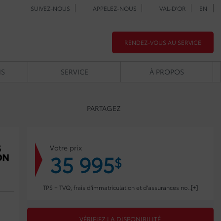
SUIVEZ-NOUS
APPELEZ-NOUS
VAL-D'OR
EN
RENDEZ-VOUS AU SERVICE
NS
SERVICE
À PROPOS
PARTAGEZ
Votre prix
35 995
$
TPS + TVQ, frais d'immatriculation et d'assurances non inclus.
VÉRIFIEZ LA DISPONIBILITÉ